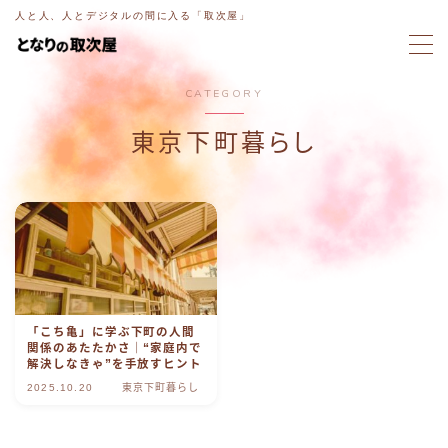
人と人、人とデジタルの間に入る「取次屋」
MENU
CATEGORY
ホーム
東京下町暮らし
意図電話
ブログ
ラジオ
「こち亀」に学ぶ下町の人間
関係のあたたかさ｜“家庭内で
取次屋ストーリー
解決しなきゃ”を手放すヒント
2025.10.20
東京下町暮らし
ご相談・お問い合わせ