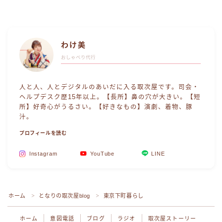
わけ美
おしゃべり代行
人と人、人とデジタルのあいだに入る取次屋です。司会・
ヘルプデスク歴15年以上。【長所】鼻の穴が大きい。【短
所】好奇心がうるさい。【好きなもの】演劇、着物、豚
汁。
プロフィールを読む
Instagram
YouTube
LINE
Follow Me
ホーム
となりの取次屋blog
東京下町暮らし
＞
＞
ホーム
意図電話
ブログ
ラジオ
取次屋ストーリー