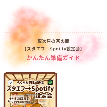
取次屋の茶の間
【スタエフ→Spotify設定会】
かんたん準備ガイド