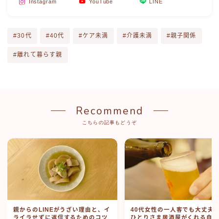
Instagram
YouTube
LINE
#30代
#40代
#ケア未満
#介護未満
#親子関係
#離れて暮らす親
Recommend
こちらの記事もどうぞ
親からのLINEがうざい理由と、イ
40代女性の一人客でも大丈夫
ライラせずに返信するためのコツ
ひとりさま居酒屋がくれる自