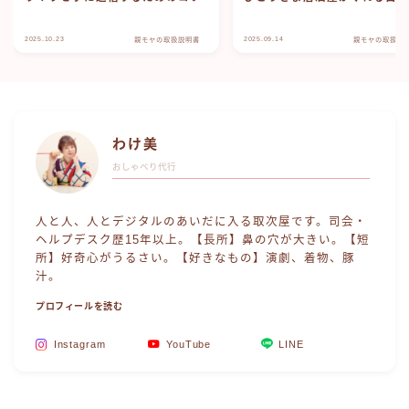
2025.10.23
2025.09.14
親モヤの取扱説明書
親モヤの取扱説
わけ美
おしゃべり代行
人と人、人とデジタルのあいだに入る取次屋です。司会・
ヘルプデスク歴15年以上。【長所】鼻の穴が大きい。【短
所】好奇心がうるさい。【好きなもの】演劇、着物、豚
汁。
プロフィールを読む
Instagram
YouTube
LINE