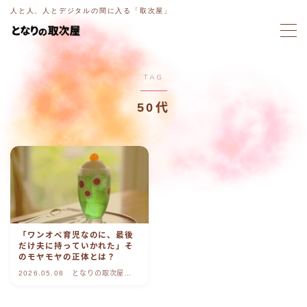
人と人、人とデジタルの間に入る「取次屋」
MENU
TAG
ホーム
50代
意図電話
ブログ
ラジオ
「ワンオペ育児なのに、最後
取次屋ストーリー
だけ夫に持っていかれた」そ
のモヤモヤの正体とは？
2026.05.08
となりの取次屋
ご相談・お問い合わせ
blog