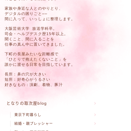
家族や身近な人とのやりとり、
デジタルの困りごと
——
間に入って、いっしょに整理します。
大阪芸術大学 放送学科卒。
司会・ヘルプデスク歴15年以上。
聞くこと、間に入ることを
仕事の真ん中に置いてきました。
下町の長屋みたいな距離感で
「ひとりで抱えたくないこと」を
誰かに渡せる日常を目指しています。
長所：鼻の穴が大きい
短所：好奇心がうるさい
好きなもの：演劇、着物、豚汁
となりの取次屋blog
東京下町暮らし
結婚・親プレッシャー