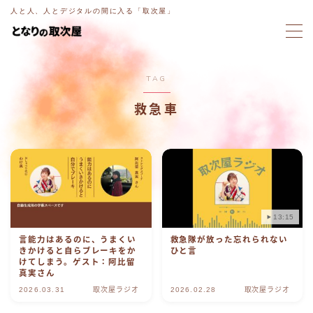
人と人、人とデジタルの間に入る「取次屋」
MENU
TAG
ホーム
救急車
意図電話
ブログ
ラジオ
13:15
言能力はあるのに、うまくい
救急隊が放った忘れられない
取次屋ストーリー
きかけると自らブレーキをか
ひと言
けてしまう。ゲスト：阿比留
真実さん
ご相談・お問い合わせ
2026.03.31
取次屋ラジオ
2026.02.28
取次屋ラジオ