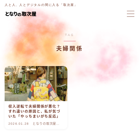
人と人、人とデジタルの間に入る「取次屋」
MENU
TAG
ホーム
夫婦関係
意図電話
ブログ
ラジオ
収入逆転で夫婦関係が悪化？
取次屋ストーリー
すれ違いの原因と、私が気づ
いた「やっちまいがち反応」
2026.01.28
となりの取次屋
ご相談・お問い合わせ
blog