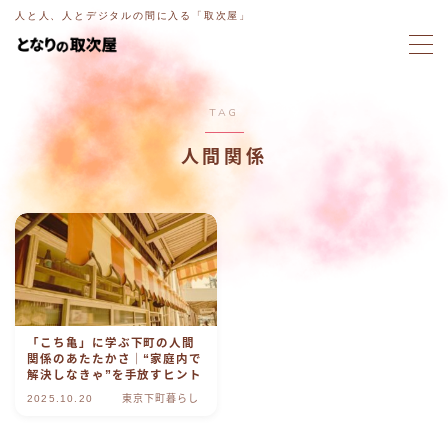
人と人、人とデジタルの間に入る「取次屋」
MENU
TAG
ホーム
人間関係
意図電話
ブログ
ラジオ
「こち亀」に学ぶ下町の人間
取次屋ストーリー
関係のあたたかさ｜“家庭内で
解決しなきゃ”を手放すヒント
2025.10.20
東京下町暮らし
ご相談・お問い合わせ