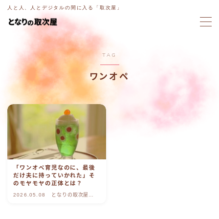
人と人、人とデジタルの間に入る「取次屋」
MENU
TAG
ホーム
ワンオペ
意図電話
ブログ
ラジオ
「ワンオペ育児なのに、最後
取次屋ストーリー
だけ夫に持っていかれた」そ
のモヤモヤの正体とは？
2026.05.08
となりの取次屋
ご相談・お問い合わせ
blog