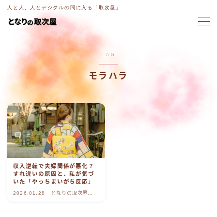
人と人、人とデジタルの間に入る「取次屋」
MENU
TAG
ホーム
モラハラ
意図電話
ブログ
ラジオ
収入逆転で夫婦関係が悪化？
取次屋ストーリー
すれ違いの原因と、私が気づ
いた「やっちまいがち反応」
2026.01.28
となりの取次屋
ご相談・お問い合わせ
blog