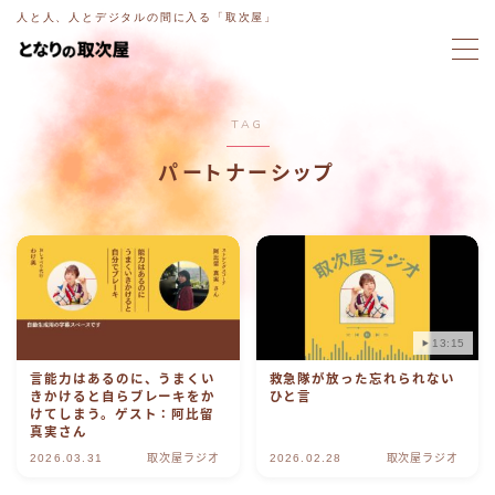
人と人、人とデジタルの間に入る「取次屋」
MENU
TAG
ホーム
パートナーシップ
意図電話
ブログ
ラジオ
13:15
言能力はあるのに、うまくい
救急隊が放った忘れられない
取次屋ストーリー
きかけると自らブレーキをか
ひと言
けてしまう。ゲスト：阿比留
真実さん
ご相談・お問い合わせ
2026.03.31
取次屋ラジオ
2026.02.28
取次屋ラジオ