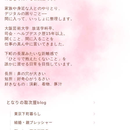
家族や身近な人とのやりとり、
デジタルの困りごと
——
間に入って、いっしょに整理します。
大阪芸術大学 放送学科卒。
司会・ヘルプデスク歴15年以上。
聞くこと、間に入ることを
仕事の真ん中に置いてきました。
下町の長屋みたいな距離感で
「ひとりで抱えたくないこと」を
誰かに渡せる日常を目指しています。
長所：鼻の穴が大きい
短所：好奇心がうるさい
好きなもの：演劇、着物、豚汁
となりの取次屋blog
東京下町暮らし
結婚・親プレッシャー