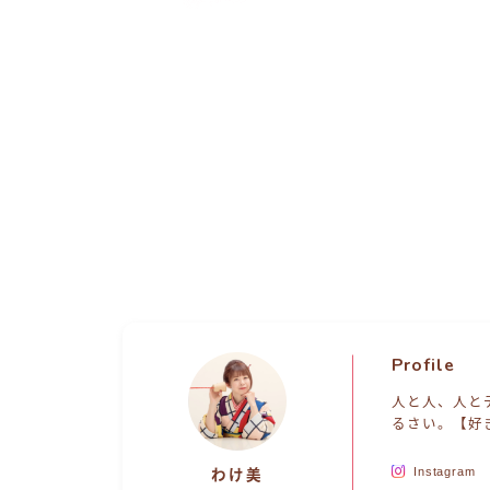
Profile
人と人、人と
るさい。【好
Instagram
わけ美