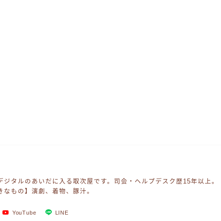
デジタルのあいだに入る取次屋です。司会・ヘルプデスク歴15年以上。
きなもの】演劇、着物、豚汁。
YouTube
LINE