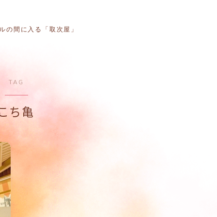
ルの間に入る「取次屋」
TAG
ホーム
こち亀
意図電話
ブログ
ラジオ
取次屋ストーリー